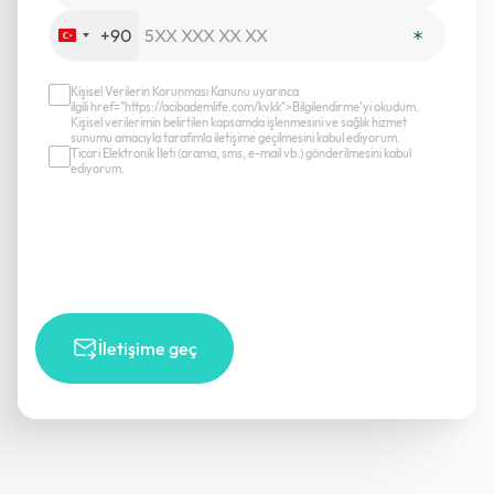
+90
Turkey
+90
Kişisel Verilerin Korunması Kanunu uyarınca
ilgili href="https://acibademlife.com/kvkk">Bilgilendirme’yi okudum.
Kişisel verilerimin belirtilen kapsamda işlenmesini ve sağlık hizmet
sunumu amacıyla tarafımla iletişime geçilmesini kabul ediyorum.
Ticari Elektronik İleti (arama, sms, e-mail vb.) gönderilmesini kabul
ediyorum.
İletişime geç