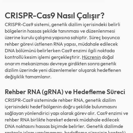
CRISPR-Cas9 Nasıl Çalışır?
CRISPR-Cas9 sistemi, genetik dizilim içerisindeki belirli
bölgelerin hassas şekilde tanınması ve düzenlenmesi
üzerine kurulu çalışma yapısına sahiptir. Süreç boyunca
rehber görevi üstlenen RNA yapısı, müdahale edilecek
DNA bölümünü belirlerken Cas9 enzimi ilgili noktada
kontrollü kesim işlemi gerçekleştirir.
Hücrenin
doğal
onarım mekanizması devreye girdikten sonra genetik
dizilim üzerinde yeni düzenlemeler oluşarak hedeflenen
değişiklik tamamlanır.
Rehber RNA (gRNA) ve Hedefleme Süreci
CRISPR-Cas9 sisteminde rehber RNA, genetik dizilim
içerisindeki hedef bölgenin doğru şekilde bulunmasını
sağlayan yönlendirici yapı olarak görev alır. Cas9 enzimi ve
rehber RNA birlikte hareket ederek müdahale edilecek
DNA noktasını hassas biçimde belirler. Genetik dizilimde
rastgele işlem yapılmaması, hedefleme sürecinin kontrolü