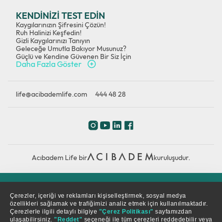
KENDİNİZİ TEST EDİN
Kaygılarınızın Şifresini Çözün!
Ruh Halinizi Keşfedin!
Gizli Kaygılarınızı Tanıyın
Geleceğe Umutla Bakıyor Musunuz?
Güçlü ve Kendine Güvenen Bir Siz İçin
Daha Fazla Göster
life@acibademlife.com
444 48 28
Acıbadem Life bir
kuruluşudur.
Çerez Politikası
Gizlilik Politikası
KVKK
Çerezler, içeriği ve reklamları kişiselleştirmek, sosyal medya
özellikleri sağlamak ve trafiğimizi analiz etmek için kullanılmaktadır.
Çerezlerle ilgili detaylı bilgiye
"Çerez Politikası"
sayfamızdan
© Copyright 2026. Tüm hakları saklıdır.
ulaşabilirsiniz.
"Reddet"
seçeneği ile tüm çerezleri reddedebilir veya