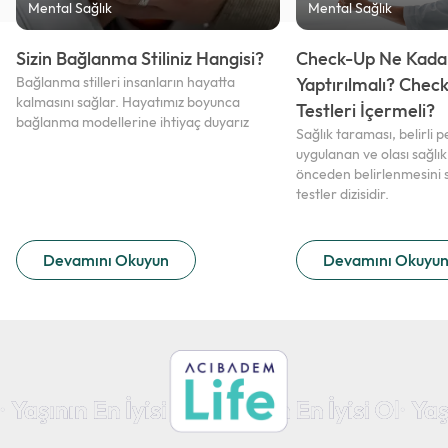
Mental Sağlık
Mental Sağlık
Sizin Bağlanma Stiliniz Hangisi?
Check-Up Ne Kadar
Bağlanma stilleri insanların hayatta
Yaptırılmalı? Chec
kalmasını sağlar. Hayatımız boyunca
Testleri İçermeli?
bağlanma modellerine ihtiyaç duyarız
Sağlık taraması, belirli p
uygulanan ve olası sağlık
önceden belirlenmesini 
testler dizisidir.
Devamını Okuyun
Devamını Okuyu