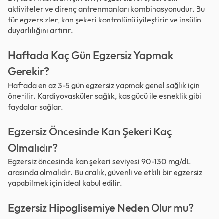
aktiviteler ve direnç antrenmanları kombinasyonudur. Bu
tür egzersizler, kan şekeri kontrolünü iyileştirir ve insülin
duyarlılığını artırır.
Haftada Kaç Gün Egzersiz Yapmak
Gerekir?
Haftada en az 3-5 gün egzersiz yapmak genel sağlık için
önerilir. Kardiyovasküler sağlık, kas gücü ile esneklik gibi
faydalar sağlar.
Egzersiz Öncesinde Kan Şekeri Kaç
Olmalıdır?
Egzersiz öncesinde kan şekeri seviyesi 90-130 mg/dL
arasında olmalıdır. Bu aralık, güvenli ve etkili bir egzersiz
yapabilmek için ideal kabul edilir.
Egzersiz Hipoglisemiye Neden Olur mu?