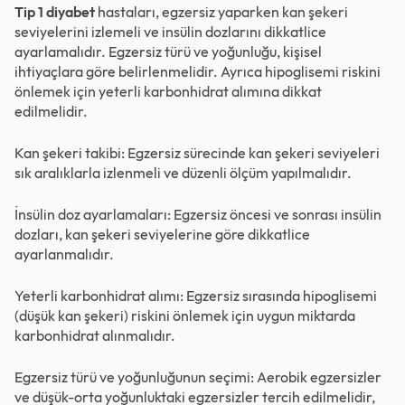
Tip 1 diyabet
hastaları, egzersiz yaparken kan şekeri
seviyelerini izlemeli ve insülin dozlarını dikkatlice
ayarlamalıdır. Egzersiz türü ve yoğunluğu, kişisel
ihtiyaçlara göre belirlenmelidir. Ayrıca hipoglisemi riskini
önlemek için yeterli karbonhidrat alımına dikkat
edilmelidir.
Kan şekeri takibi: Egzersiz sürecinde kan şekeri seviyeleri
sık aralıklarla izlenmeli ve düzenli ölçüm yapılmalıdır.
İnsülin doz ayarlamaları: Egzersiz öncesi ve sonrası insülin
dozları, kan şekeri seviyelerine göre dikkatlice
ayarlanmalıdır.
Yeterli karbonhidrat alımı: Egzersiz sırasında hipoglisemi
(düşük kan şekeri) riskini önlemek için uygun miktarda
karbonhidrat alınmalıdır.
Egzersiz türü ve yoğunluğunun seçimi: Aerobik egzersizler
ve düşük-orta yoğunluktaki egzersizler tercih edilmelidir,