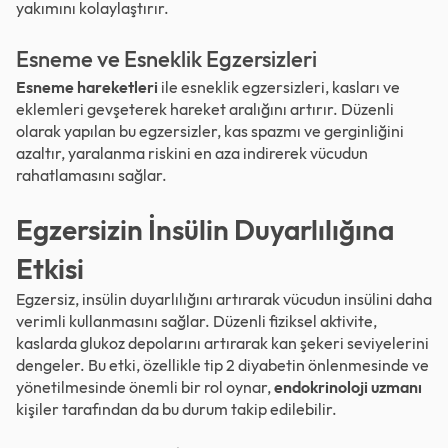
yakımını kolaylaştırır.
Esneme ve Esneklik Egzersizleri
Esneme hareketleri
ile esneklik egzersizleri, kasları ve
eklemleri gevşeterek hareket aralığını artırır. Düzenli
olarak yapılan bu egzersizler, kas spazmı ve gerginliğini
azaltır, yaralanma riskini en aza indirerek vücudun
rahatlamasını sağlar.
Egzersizin İnsülin Duyarlılığına
Etkisi
Egzersiz, insülin duyarlılığını artırarak vücudun insülini daha
verimli kullanmasını sağlar. Düzenli fiziksel aktivite,
kaslarda glukoz depolarını artırarak kan şekeri seviyelerini
dengeler. Bu etki, özellikle tip 2 diyabetin önlenmesinde ve
yönetilmesinde önemli bir rol oynar,
endokrinoloji uzmanı
kişiler tarafından da bu durum takip edilebilir.