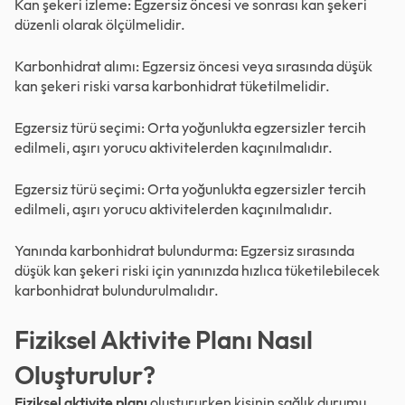
Kan şekeri izleme: Egzersiz öncesi ve sonrası kan şekeri
düzenli olarak ölçülmelidir.
Karbonhidrat alımı: Egzersiz öncesi veya sırasında düşük
kan şekeri riski varsa karbonhidrat tüketilmelidir.
Egzersiz türü seçimi: Orta yoğunlukta egzersizler tercih
edilmeli, aşırı yorucu aktivitelerden kaçınılmalıdır.
Egzersiz türü seçimi: Orta yoğunlukta egzersizler tercih
edilmeli, aşırı yorucu aktivitelerden kaçınılmalıdır.
Yanında karbonhidrat bulundurma: Egzersiz sırasında
düşük kan şekeri riski için yanınızda hızlıca tüketilebilecek
karbonhidrat bulundurulmalıdır.
Fiziksel Aktivite Planı Nasıl
Oluşturulur?
Fiziksel aktivite planı
oluştururken kişinin sağlık durumu,