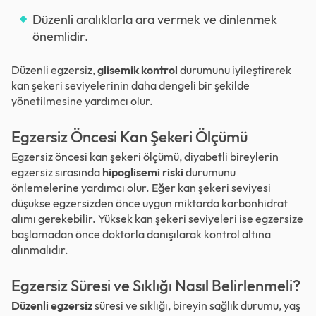
Düzenli aralıklarla ara vermek ve dinlenmek
önemlidir.
Düzenli egzersiz,
glisemik kontrol
durumunu iyileştirerek
kan şekeri seviyelerinin daha dengeli bir şekilde
yönetilmesine yardımcı olur.
Egzersiz Öncesi Kan Şekeri Ölçümü
Egzersiz öncesi kan şekeri ölçümü, diyabetli bireylerin
egzersiz sırasında
hipoglisemi riski
durumunu
önlemelerine yardımcı olur. Eğer kan şekeri seviyesi
düşükse egzersizden önce uygun miktarda karbonhidrat
alımı gerekebilir. Yüksek kan şekeri seviyeleri ise egzersize
başlamadan önce doktorla danışılarak kontrol altına
alınmalıdır.
Egzersiz Süresi ve Sıklığı Nasıl Belirlenmeli?
Düzenli egzersiz
süresi ve sıklığı, bireyin sağlık durumu, yaş