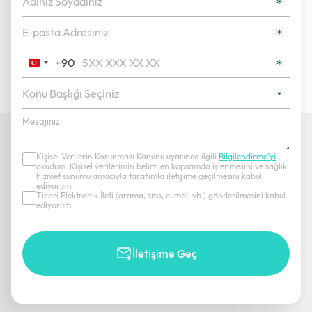
+90
Turkey
+90
Kişisel Verilerin Korunması Kanunu uyarınca ilgili
Bilgilendirme’yi
okudum. Kişisel verilerimin belirtilen kapsamda işlenmesini ve sağlık
hizmet sunumu amacıyla tarafımla iletişime geçilmesini kabul
ediyorum.
Ticari Elektronik İleti (arama, sms, e-mail vb.) gönderilmesini kabul
ediyorum.
İletişime Geç