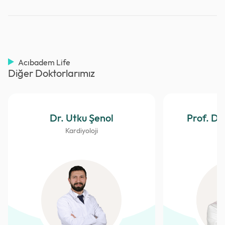
Acıbadem Life
Diğer Doktorlarımız
Dr. Utku Şenol
Prof. Dr.
Kardiyoloji