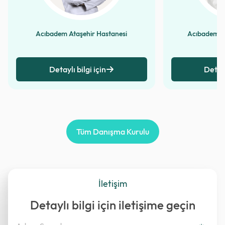
Acıbadem Ataşehir Hastanesi
Acıbadem Al
Detaylı bilgi için
Detayl
Tüm Danışma Kurulu
İletişim
Detaylı bilgi için iletişime geçin