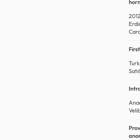
horm
2012
Erdi
Card
Firs
Turk
Satıl
Intr
Anad
Veli
Prov
anom