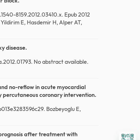
r block.
1/j.1540-8159.2012.03410.x. Epub 2012
 Yildirim E, Hasdemir H, Alper AT,
ky disease.
a.2012.01793. No abstract available.
and no-reflow in acute myocardial
ry percutaneous coronary intervention.
0b013e3283596c29. Bozbeyoglu E,
 prognosis after treatment with