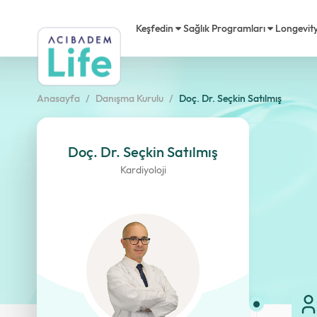
Keşfedin
Sağlık Programları
Longevit
Anasayfa
Danışma Kurulu
Doç. Dr. Seçkin Satılmış
Longevity
Kalp Sağlığı
Acıbadem Life Nedir?
Akademi
Ödülle
Acıbad
Premium
Diyetisyen
Doç. Dr. Seçkin Satılmış
Danışma Kurulu
Acıbadem Life Hareket
Basınd
Video
Kardiyoloji
Mikrobiyota
Psikolog
Kariyer
Testler
Sıkça 