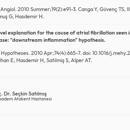
J Angiol. 2010 Summer;19(2):e91-3. Canga Y, Güvenç TS, Il
uş G, Hasdemir H.
vel explanation for the cause of atrial fibrillation seen
ase: "downstream inflammation" hypothesis.
Hypotheses. 2010 Apr;74(4):665-7. doi: 10.1016/j.mehy.
Ilhan E, Hasdemir H, Satilmiş S, Alper AT.
. Dr. Seçkin Satılmış
badem Atakent Hastanesi