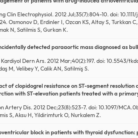
gement of patients with drug-induced atrioventricula
ng Clin Electrophysiol. 2012 Jul;35(7):804-10. doi: 10.111
24. Osmonov D, Erdinler I, Ozcan KS, Altay S, Turkkan C,
ak N, Satilmis S, Gurkan K.
ncidentally detected paraaortic mass diagnosed as bul
 Kardiyol Dern Ars. 2012 Mar;40(2):197. doi: 10.5543/tkd
aş M, Velibey Y, Calik AN, Satilmiş S.
ct of clopidogrel resistance on ST-segment resolution 
rction with ST-elevation patients treated with a prima
n Artery Dis. 2012 Dec;23(8):523-7. doi: 10.1097/MCA.
lmis S, Aksu H, Yildirimturk O, Nurkalem Z.
oventricular block in patients with thyroid dysfunction: