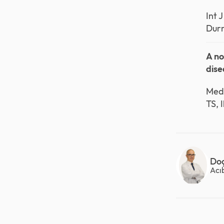
Int 
Durm
A no
dise
Med 
TS, 
Doç
Acı