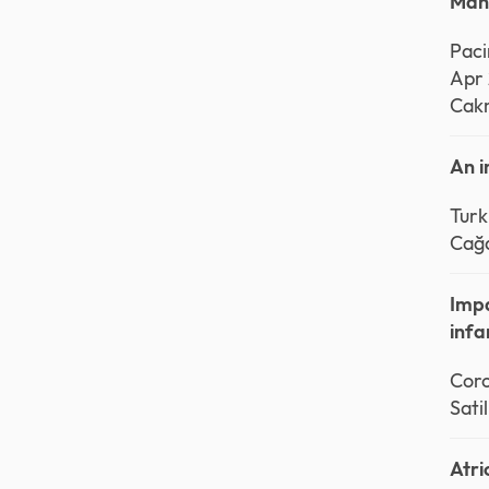
Mana
Paci
Apr 
Cakm
An i
Turk
Cağd
Impa
infa
Coro
Sati
Atri