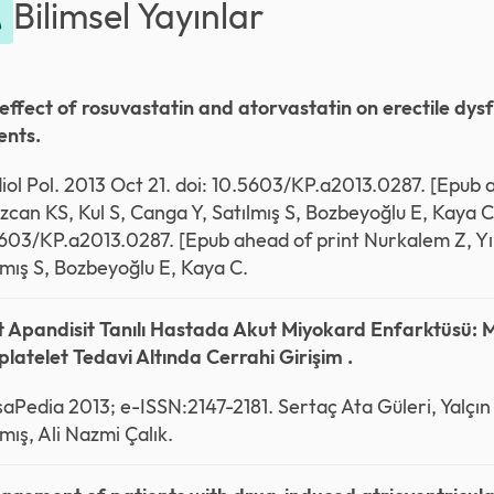
Bilimsel Yayınlar
effect of rosuvastatin and atorvastatin on erectile dys
ents.
iol Pol. 2013 Oct 21. doi: 10.5603/KP.a2013.0287. [Epub 
zcan KS, Kul S, Canga Y, Satılmış S, Bozbeyoğlu E, Kaya C.
603/KP.a2013.0287. [Epub ahead of print Nurkalem Z, Yıl
lmış S, Bozbeyoğlu E, Kaya C.
 Apandisit Tanılı Hastada Akut Miyokard Enfarktüsü: Mult
platelet Tedavi Altında Cerrahi Girişim .
aPedia 2013; e-ISSN:2147-2181. Sertaç Ata Güleri, Yalçın
lmış, Ali Nazmi Çalık.