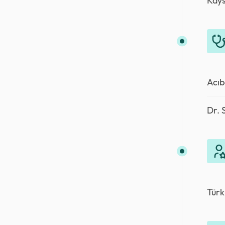
Kays
Acıb
Dr. 
Türk