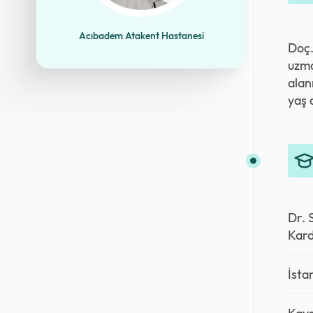
Acıbadem Atakent Hastanesi
Doç.
uzma
alan
yaş 
Dr. 
Kard
İsta