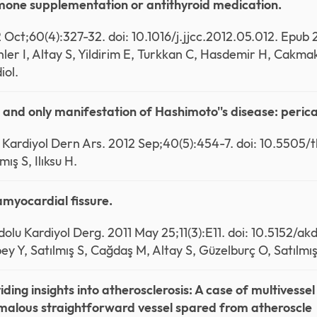
one supplementation or antithyroid medication.
 Oct;60(4):327-32. doi: 10.1016/j.jjcc.2012.05.012. Epu
nler I, Altay S, Yildirim E, Turkkan C, Hasdemir H, Cakmak
iol.
t and only manifestation of Hashimoto''s disease: peri
 Kardiyol Dern Ars. 2012 Sep;40(5):454-7. doi: 10.5505/t
mış S, Ilıksu H.
amyocardial fissure.
olu Kardiyol Derg. 2011 May 25;11(3):E11. doi: 10.5152/ak
bey Y, Satılmış S, Cağdaş M, Altay S, Güzelburç O, Satılmı
iding insights into atherosclerosis: A case of multivess
alous straightforward vessel spared from atheroscle