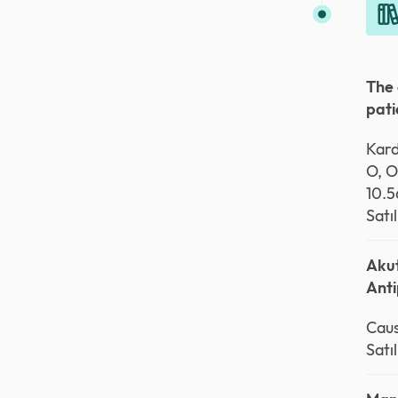
The 
pati
Kard
O, O
10.5
Satı
Akut
Anti
Caus
Satı