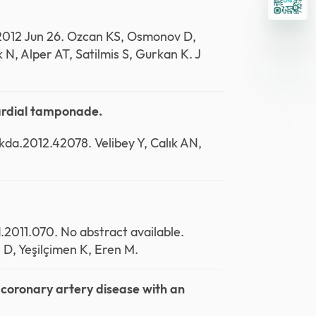
b 2012 Jun 26. Ozcan KS, Osmonov D,
 N, Alper AT, Satilmis S, Gurkan K. J
cardial tamponade.
kda.2012.42078. Velibey Y, Calık AN,
d.2011.070. No abstract available.
ş D, Yeşilçimen K, Eren M.
el coronary artery disease with an