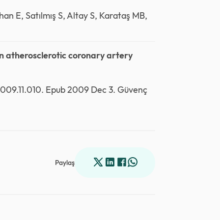
han E, Satılmış S, Altay S, Karataş MB,
 in atherosclerotic coronary artery
2009.11.010. Epub 2009 Dec 3. Güvenç
Paylaş