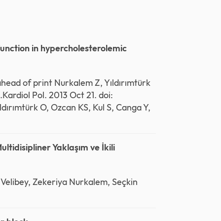
function in hypercholesterolemic
ahead of print Nurkalem Z, Yıldırımtürk
Kardiol Pol. 2013 Oct 21. doi:
dırımtürk O, Ozcan KS, Kul S, Canga Y,
idisipliner Yaklaşım ve İkili
 Velibey, Zekeriya Nurkalem, Seçkin