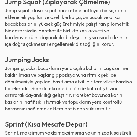
Jump Squat (Zıplayarak Çömelme)
Jump squat, klasik squat hareketine patlayıcı bir sıçrama
eklenerek yapılan ve özellikle kalça, ön bacak ve arka
bacak kaslarını yüksek güç üretimiyle çalıştıran pliometrik
bir egzersizdir. Hareket ile birlikte kas kuvveti ve
kardiyovasküler dayanıklılık birleşir. İniş sırasında dizlerin
içe doğru çökmesini engellemek diz sağlığını korur.
Jumping Jacks
Jumping jacks, bacakların yana açılıp kolların baş üzerine
kaldırılması ve başlangıç pozisyonuna ritmik şekilde
dönülmesiyle yapılan, basit ama etkili bir tam vücut kardiyo
hareketidir. Sürekli tekrar edildiğinde kalp atış hızını
artırarak dayanıklılığı geliştirir. Hareket boyunca karın
kaslarını hafif sıkılı tutmak ve topukların yere kontrollü
basmasını sağlamak eklemlere binen yükü azaltır.
Sprint (Kısa Mesafe Depar)
Sprint, maksimum ya da maksimuma yakın hızda kısa süreli