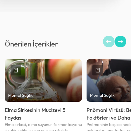
Önerilen İçerikler
Mental Sağlık
Mental Sağlık
Elma Sirkesinin Mucizevi 5
Pnömoni Virüsü: Bel
Faydası
Faktörleri ve Daha 
Elma sirkesi, elma suyunun fermantasyonu
Pnömoninin başlıca nede
ile elde edilir ve son derece şifalıdır.
bakteriler, mantarlar, p