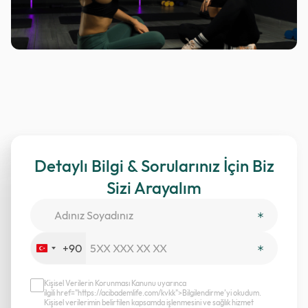
Detaylı Bilgi & Sorularınız İçin Biz
Sizi Arayalım
+90
Turkey
+90
Kişisel Verilerin Korunması Kanunu uyarınca
ilgili href="https://acibademlife.com/kvkk">Bilgilendirme’yi okudum.
Kişisel verilerimin belirtilen kapsamda işlenmesini ve sağlık hizmet